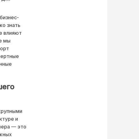
 бизнес-
ко знать
ые влияют
е мы
порт
пертные
анные
шего
крупными
ктуре и
вера — это
ажных