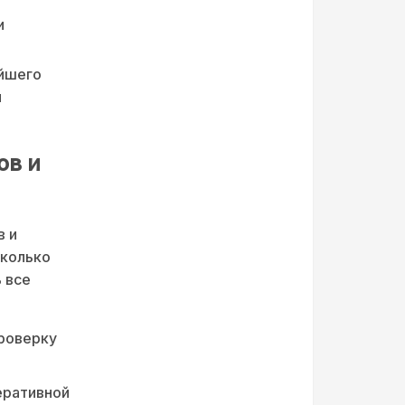
и
ейшего
и
ов и
в и
сколько
 все
проверку
еративной