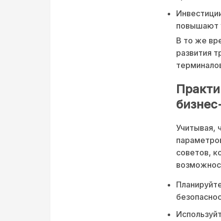
Инвестиции
повышают 
В то же вр
развития т
терминало
Практи
бизнес
Учитывая, 
параметров
советов, к
возможност
Планируйте
безопаснос
Используйт