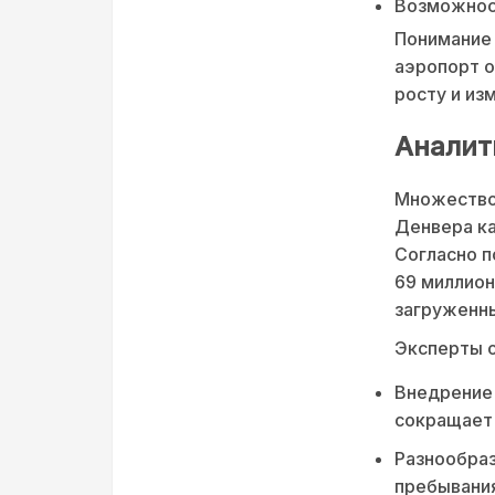
Возможнос
Понимание 
аэропорт о
росту и из
Аналит
Множество 
Денвера ка
Согласно 
69 миллион
загруженн
Эксперты 
Внедрение 
сокращает
Разнообраз
пребывания