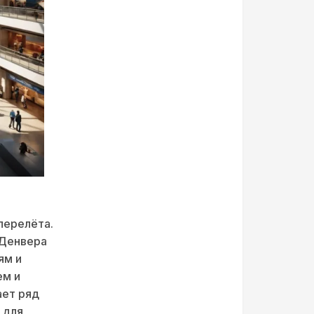
перелёта.
 Денвера
ям и
ем и
ает ряд
 для