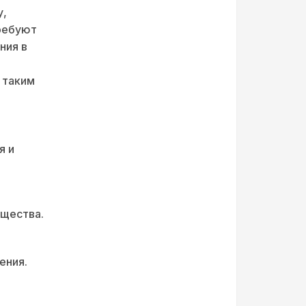
у,
ребуют
ния в
 таким
я и
ущества.
ения.