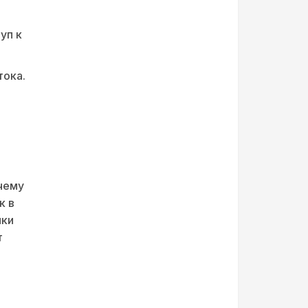
уп к
тока.
чему
к в
нки
т