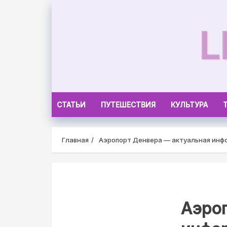
Skip
to
L
content
СТАТЬИ
ПУТЕШЕСТВИЯ
КУЛЬТУРА
Главная
Аэропорт Денвера — актуальная инф
Аэро