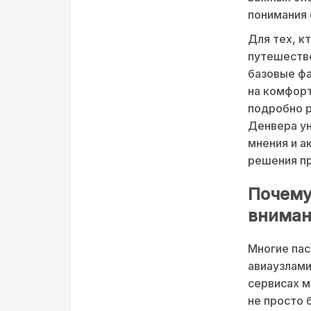
понимания 
Для тех, к
путешестве
базовые фа
на комфорт
подробно 
Денвера ун
мнения и а
решения пр
Почему
вниман
Многие па
авиаузлами
сервисах м
не просто 