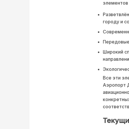
элементов 
Разветвлён
городу и с
Современн
Передовые 
Широкий с
направлени
Экологичес
Все эти эл
Аэропорт Д
авиационно
конкретных
соответств
Текущи