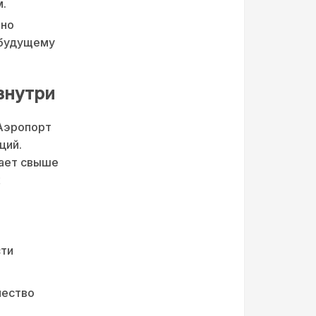
.
вно
 будущему
знутри
 Аэропорт
ций.
вает свыше
х
сти
чество