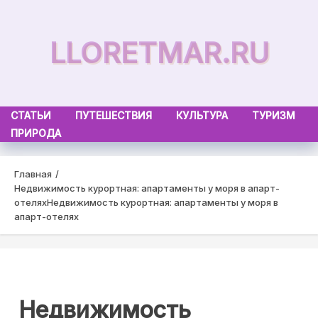
Skip
to
LLORETMAR.RU
content
СТАТЬИ
ПУТЕШЕСТВИЯ
КУЛЬТУРА
ТУРИЗМ
ПРИРОДА
Главная
Недвижимость курортная: апартаменты у моря в апарт-
отелях
Недвижимость курортная: апартаменты у моря в
апарт-отелях
Недвижимость