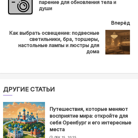
парение для обновления тела и
нов
души
Вперёд
Как выбрать освещение: подвесные
светильники, бра, торшеры,
Next
настольные лампы и люстры для
post:
дома
ДРУГИЕ СТАТЬИ
Путешествия, которые меняют
восприятие мира: откройте для
себя Оренбург и его интересные
места
ДЕК 15, 2025