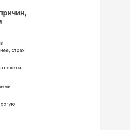
 причин,
м
 в
нее, страх
на полёты
выми
трогую