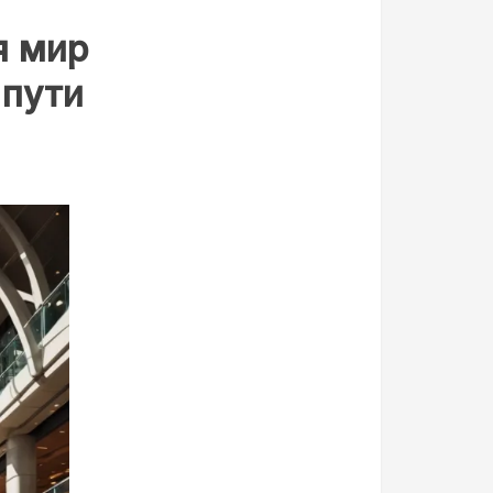
я мир
 пути