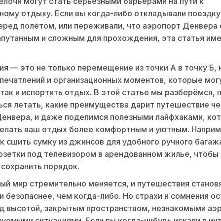
лочи могут стать серьезными барьерами на пути к
ому отдыху. Если вы когда-либо откладывали поездку 
еред полётом, или переживали, что аэропорт Денвера
путанным и сложным для прохождения, эта статья име
я — это не только перемещение из точки А в точку Б, 
печатлений и организационных моментов, которые мог
 так и испортить отдых. В этой статье мы разберёмся, 
ься летать, какие преимущества дарит путешествие ч
енвера, и даже поделимся полезными лайфхаками, ко
елать ваш отдых более комфортным и уютным. Наприм
ак сшить сумку из джинсов для удобного ручного багажа
озетки под телевизором в арендованном жилье, чтобы 
 сохранить порядок.
й мир стремительно меняется, и путешествия станов
и безопаснее, чем когда-либо. Но страхи и сомнения о
д высотой, закрытым пространством, незнакомыми аэ
уемыми ситуациями. Если вы когда-нибудь искали в ин