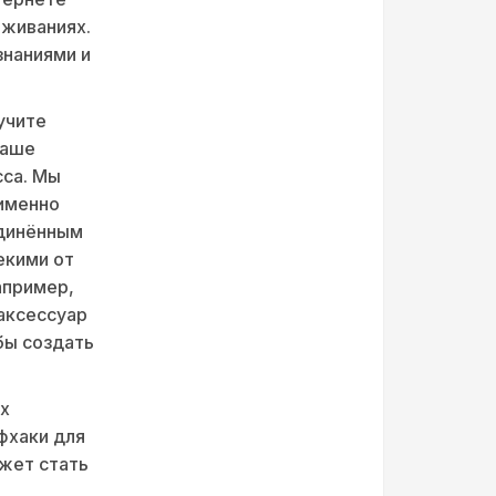
еживаниях.
знаниями и
учите
ваше
сса. Мы
 именно
единённым
екими от
апример,
 аксессуар
бы создать
ых
фхаки для
жет стать