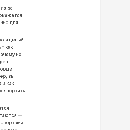
из-за
 окажется
нно для
но и целый
ут как
почему не
ерез
торые
ер, вы
 и как
не портить
ятся
стаются —
ропортами,
тернете