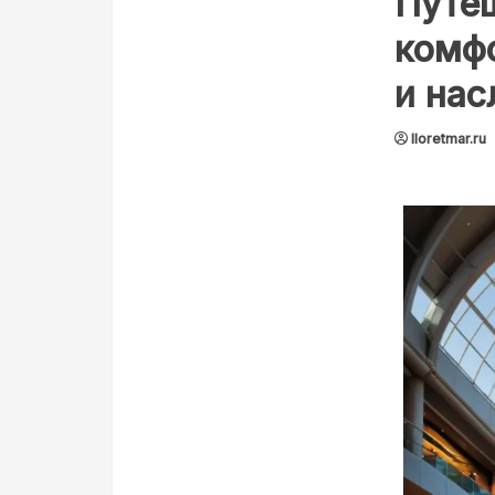
Путеш
комфо
и нас
lloretmar.ru