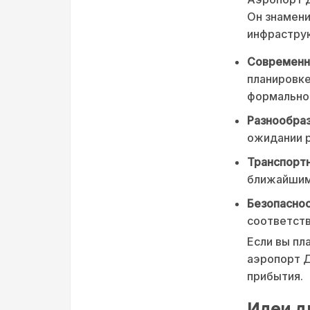
Он знамени
инфрастру
Современн
планировке
формально
Разнообраз
ожидании р
Транспортн
ближайшим
Безопаснос
соответст
Если вы пл
аэропорт Д
прибытия.
Идеи д