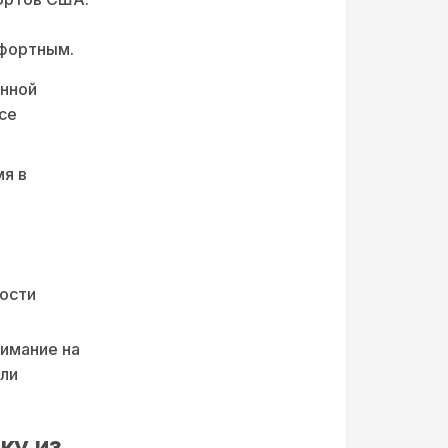
мфортным.
нной
се
я в
ости
нимание на
или
ку из