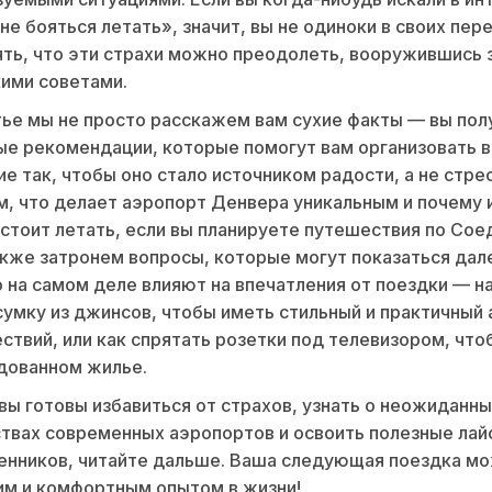
 не бояться летать», значит, вы не одиноки в своих пер
ть, что эти страхи можно преодолеть, вооружившись 
ими советами.
тье мы не просто расскажем вам сухие факты — вы пол
е рекомендации, которые помогут вам организовать 
е так, чтобы оно стало источником радости, а не стре
, что делает аэропорт Денвера уникальным и почему
 стоит летать, если вы планируете путешествия по Со
кже затронем вопросы, которые могут показаться дал
о на самом деле влияют на впечатления от поездки — н
сумку из джинсов, чтобы иметь стильный и практичный
ствий, или как спрятать розетки под телевизором, что
дованном жилье.
 вы готовы избавиться от страхов, узнать о неожиданн
вах современных аэропортов и освоить полезные лай
енников, читайте дальше. Ваша следующая поездка мо
им и комфортным опытом в жизни!