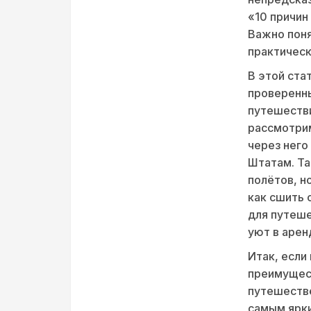
«10 причин
Важно поня
практическ
В этой ста
проверенны
путешестви
рассмотрим
через него
Штатам. Та
полётов, н
как сшить 
для путеше
уют в арен
Итак, если
преимущест
путешеств
самым ярк