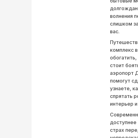
бытовые ме
долгожданн
волнения п
слишком за
вас.
Путешестви
комплекс в
обогатить,
стоит боят
аэропорт Д
помогут сд
узнаете, к
спрятать р
интерьер и
Современны
доступнее 
страх пере
непредсказ