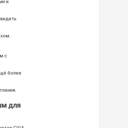
ми и
увидеть
ахом.
м с
щё более
тления.
ым для
ортов США.