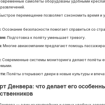
овременные самолёты оборудованы удобными кресла
развлечений.
Быстрое перемещение позволяет сэкономить время и 
:
Осознание безопасности помогает справиться со стр
ие:
Подготовка к полёту уменьшает тревогу.
:
Многие авиакомпании предлагают помощь пассажира
:
Современные системы мониторинга делают полёты е
емыми.
ти:
Полёты открывают двери в новые культуры и впеча
рт Денвера: что делает его особенн
ственников
Денвера — один из крупнейших и самых удобных аэроп