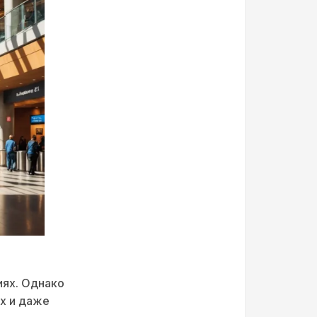
иях. Однако
х и даже