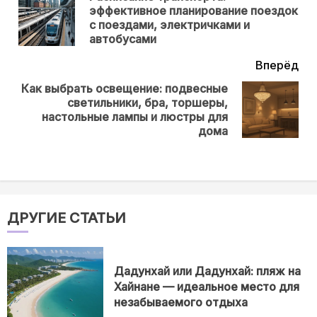
эффективное планирование поездок
Пр
с поездами, электричками и
нов
автобусами
Вперёд
Как выбрать освещение: подвесные
светильники, бра, торшеры,
Next
настольные лампы и люстры для
post:
дома
ДРУГИЕ СТАТЬИ
Дадунхай или Дадунхай: пляж на
Хайнане — идеальное место для
незабываемого отдыха